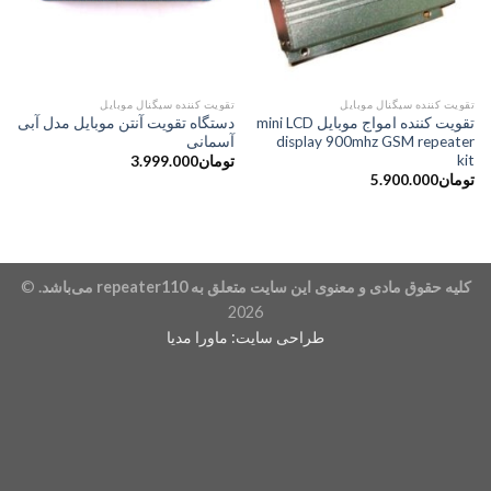
تقویت کننده سیگنال موبایل
تقویت کننده سیگنال موبایل
تقویت کننده امواج موبایل mini LCD
دستگاه تقویت آنتن موبایل مدل آبی
display 900mhz GSM repeater
آسمانی
kit
تومان
3.999.000
تومان
5.900.000
کلیه حقوق مادی و معنوی این سایت متعلق به
repeater110
می‌باشد.
©
2026
طراحی سایت:
ماورا مدیا